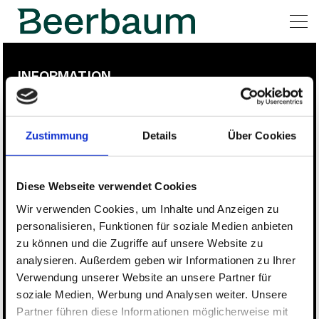
INFORMATION
Ludger Beerbaum
Aktuelles
Zustimmung
Details
Über Cookies
Turnierstall
Hengststation
Geschäftsbedingungen
Diese Webseite verwendet Cookies
Wir verwenden Cookies, um Inhalte und Anzeigen zu
All
Pages
Horses
News
Team
personalisieren, Funktionen für soziale Medien anbieten
zu können und die Zugriffe auf unsere Website zu
BEERBAUM STABLES
analysieren. Außerdem geben wir Informationen zu Ihrer
AKTUELLES
Verwendung unserer Website an unsere Partner für
Kontakt
soziale Medien, Werbung und Analysen weiter. Unsere
Kontakt Hengststation
Partner führen diese Informationen möglicherweise mit